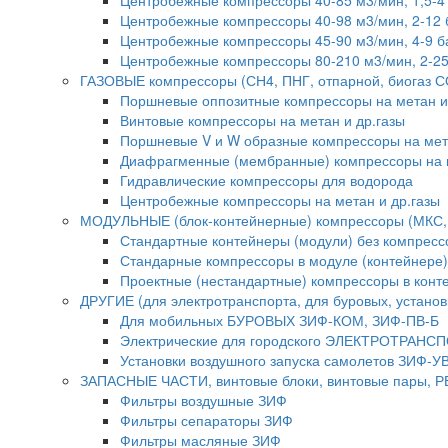
Центробежные компрессоры 40-85 м3/мин, 1,5-
Центробежные компрессоры 40-98 м3/мин, 2-12
Центробежные компрессоры 45-90 м3/мин, 4-9 
Центробежные компрессоры 80-210 м3/мин, 2-2
ГАЗОВЫЕ компрессоры (СН4, ПНГ, отпарной, биогаз СО
Поршневые оппозитные компрессоры на метан и д
Винтовые компрессоры на метан и др.газы
Поршневые V и W образные компрессоры на мета
Диафрагменные (мембранные) компрессоры на м
Гидравлические компрессоры для водорода
Центробежные компрессоры на метан и др.газы
МОДУЛЬНЫЕ (блок-контейнерные) компрессоры (МКС,
Стандартные контейнеры (модули) без компресс
Стандарные компрессоры в модуле (контейнере)
Проектные (нестандартные) компрессоры в конт
ДРУГИЕ (для электротранспорта, для буровых, установ
Для мобильных БУРОВЫХ ЗИФ-КОМ, ЗИФ-ПВ-Б
Электрические для городского ЭЛЕКТРОТРАНС
Установки воздушного запуска самолетов ЗИФ-УВ
ЗАПАСНЫЕ ЧАСТИ, винтовые блоки, винтовые пары,
Фильтры воздушные ЗИФ
Фильтры сепараторы ЗИФ
Фильтры масляные ЗИФ