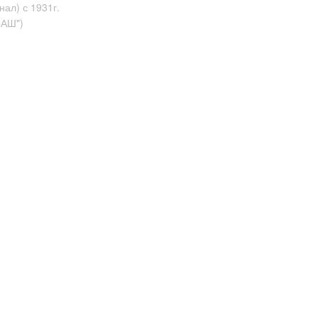
ал) с 1931г.
МАШ")