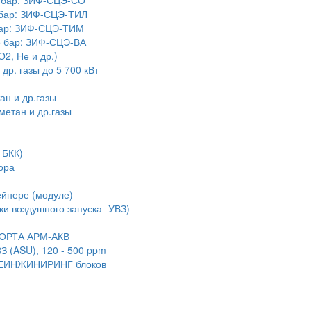
4 бар: ЗИФ-СЦЭ-СО
 бар: ЗИФ-СЦЭ-ТИЛ
бар: ЗИФ-СЦЭ-ТИМ
5 бар: ЗИФ-СЦЭ-ВА
2, Не и др.)
р. газы до 5 700 кВт
н и др.газы
етан и др.газы
 БКК)
ора
ейнере (модуле)
ки воздушного запуска -УВЗ)
ПОРТА АРМ-АКВ
З (ASU), 120 - 500 ppm
 РЕИНЖИНИРИНГ блоков