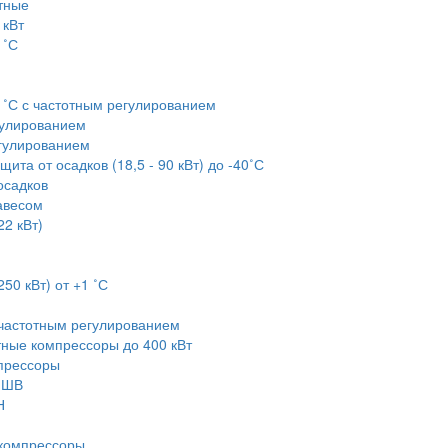
тные
 кВт
1˚С
+1˚С с частотным регулированием
егулированием
егулированием
та от осадков (18,5 - 90 кВт) до -40˚С
осадков
авесом
22 кВт)
50 кВт) от +1 ˚С
 частотным регулированием
тные компрессоры до 400 кВт
прессоры
-ШВ
Н
компрессоры